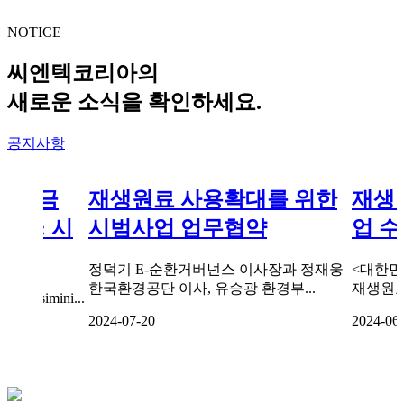
NOTICE
씨엔텍코리아의
새로운 소식을 확인하세요.
공지사항
에 성금
재생원료 사용확대를 위한
재생
<출처: 시
시범사업 업무협약
업 
정덕기 E-순환거버넌스 이사장과 정재웅
<대한민
한국환경공단 이사, 유승광 환경부...
재생원료
ww.simini...
2024-07-20
2024-06